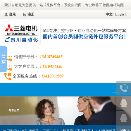
聚川自动化为您提供一站式采购平台，系统集成商，专业制作工控配电柜与配
电工程。
登录
注册
中文
|
English
销售部专线：
13418749887
大客户专线：
13510471330
全国服务热线：
13418969887
Toggle
navigation
热门搜索：
台达变频器
|
三菱PLC
|
人机界面
|
工业机器人
|
ABB变频器
|
富士变