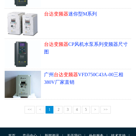
台达变频器
迷你型M系列
台达变频器
CP风机水泵系列变频器尺寸
图
广州
台达变频器
VFD750C43A-00三相
380V厂家直销
<<
<
1
2
3
4
5
>
>>
首页
产品中心
|
新闻资讯
|
关于我们
|
外包服务
|
技术支持
|