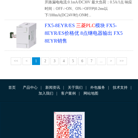
开路漏电电流:0.1mA/DC30V 最大负荷：0.5A/1点 响应
时间：OFF->ON、ON->OFF约0.2ms以
下/100mA(DC24V时) ON时...
FX5-8EYR/ES
三菱PLC
模块 FX5-
8EYR/ES价格优 8点继电器输出 FX5
8EYR销售
<<
<
1
2
3
4
5
6
7
...
>
>>
首页
产品中心
|
新闻资讯
|
关于我们
|
外包服务
|
技术支持
|
加入我们
|
客户案例
|
网站地图