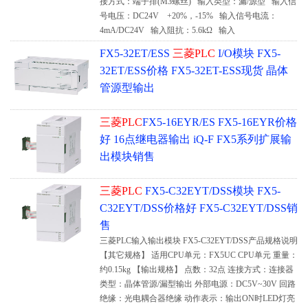
接方式：端子排(M3螺丝) 输入类型：漏/源型 输入信
号电压：DC24V +20%，-15% 输入信号电流：
4mA/DC24V 输入阻抗：5.6kΩ 输入
FX5-32ET/ESS
三菱PLC
I/O模块 FX5-
32ET/ESS价格 FX5-32ET-ESS现货 晶体
管源型输出
三菱PLC
FX5-16EYR/ES FX5-16EYR价格
好 16点继电器输出 iQ-F FX5系列扩展输
出模块销售
三菱PLC
FX5-C32EYT/DSS模块 FX5-
C32EYT/DSS价格好 FX5-C32EYT/DSS销
售
三菱PLC输入输出模块 FX5-C32EYT/DSS产品规格说明
【其它规格】 适用CPU单元：FX5UC CPU单元 重量：
约0.15kg 【输出规格】 点数：32点 连接方式：连接器
类型：晶体管源/漏型输出 外部电源：DC5V~30V 回路
绝缘：光电耦合器绝缘 动作表示：输出ON时LED灯亮