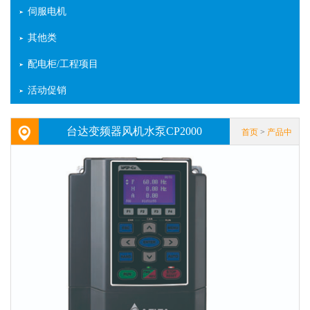
伺服电机
其他类
配电柜/工程项目
活动促销
台达变频器风机水泵CP2000
首页
>
产品中
心
> 变频器 > 台
达变频器 > 台达
变频器风机水泵
CP2000