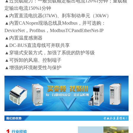
▲过负载能力：一般负载额定输出电流120%1分钟；重载额
定输出电流150%1分钟
▲内置直流电抗器(37kW)、刹车制动单元（30kW）
▲内置CANopen现场总线及Modbus，并可选购：
DeviceNet，Profibus，ModbusTCPandEtherNet-IP
▲内置温度感测器
▲DC-BUS直流母线可并联共享
▲穿墙式安装方式，加强了系统的防护等级
▲可拆卸的风扇、控制端子
▲增强的环境耐受性与保护