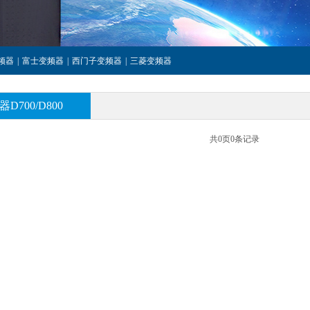
频器
|
富士变频器
|
西门子变频器
|
三菱变频器
D700/D800
共
0
页
0
条记录