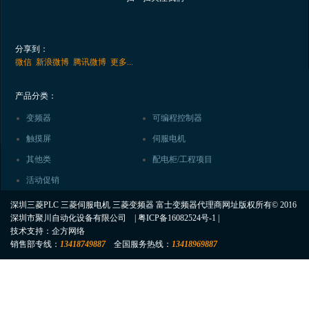
分享到：
微信
新浪微博
腾讯微博
更多...
产品分类：
变频器
可编程控制器
触摸屏
伺服电机
其他类
配电柜/工程项目
活动促销
深圳三菱PLC 三菱伺服电机 三菱变频器 富士变频器代理商网址版权所有© 2016
深圳市聚川自动化设备有限公司 |
粤ICP备16082524号-1
|
技术支持：
企方网络
销售部专线：
13418749887
全国服务热线：
13418969887