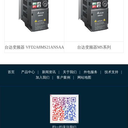
三
台达变频器 VFD2A8MS21ANSAA
台达变频器MS系列
东莞现货MS台达代理销售
首页
产品中心
|
新闻资讯
|
关于我们
|
外包服务
|
技术支持
|
加入我们
|
客户案例
|
网站地图
扫一扫关注我们